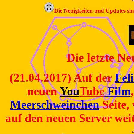
Die Neuigkeiten und Updates sin
Die letzte Ne
(21.04.2017) Auf der
Fel
neuen
You
Tube
Film
Meerschweinchen
Seite,
auf den neuen Server weit