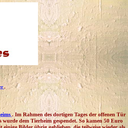
ter
.
heims
. Im Rahmen des dortigen Tages der offenen Tür
rlös wurde dem Tierheim gespendet. So kamen 50 Euro
 einige Bilder übrig geblieben, die teilweise wieder als